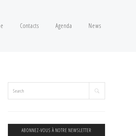
pe
Contacts
Agenda
News
Search
for:
ABONNEZ-VOUS À NOTRE NEWSLETTER