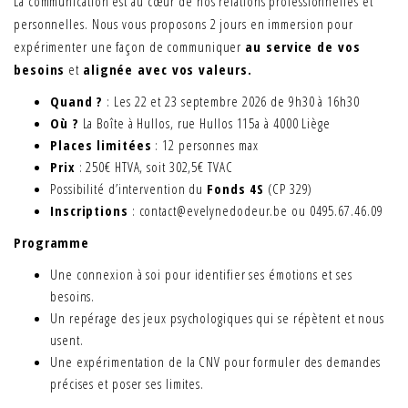
La communication est au cœur de nos relations professionnelles et
personnelles. Nous vous proposons 2 jours en immersion pour
expérimenter une façon de communiquer
au service de vos
besoins
et
alignée avec vos valeurs.
Quand ?
: Les 22 et 23 septembre 2026 de 9h30 à 16h30
Où ?
La Boîte à Hullos, rue Hullos 115a à 4000 Liège
Places limitées
: 12 personnes max
Prix
: 250€ HTVA, soit 302,5€ TVAC
Possibilité d’intervention du
Fonds 4S
(CP 329)
Inscriptions
: contact@evelynedodeur.be ou 0495.67.46.09
Programme
Une connexion à soi pour identifier ses émotions et ses
besoins.
Un repérage des jeux psychologiques qui se répètent et nous
usent.
Une expérimentation de la CNV pour formuler des demandes
précises et poser ses limites.